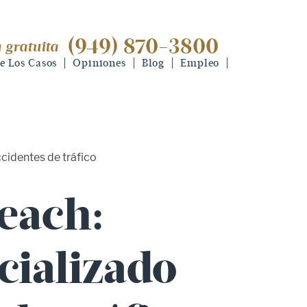
(949) 870-3800
 gratuita
(949) 870-3800
consulta gratuita
e Los Casos
Opiniones
Blog
Empleo
cidentes de tráfico
each:
cializado