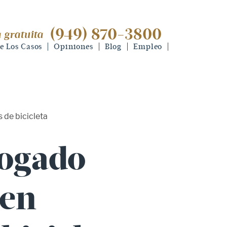
(949) 870-3800
 gratuita
(949) 870-3800
consulta gratuita
e Los Casos
Opiniones
Blog
Empleo
 de bicicleta
ogado
 en